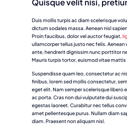
Quisque velit nisi, pretium
Duis mollis turpis ac diam scelerisque volu
dictum sodales massa. Aenean nisl sapien,
Proin faucibus, dolor vel auctor feugiat,
li
ullamcorper tellus justo nec felis. Aenean
ante, hendrerit dignissim nunc porttitor ne
Mauris turpis tortor, euismod vitae mattis 
Suspendisse quam leo, consectetur ac nisi
finibus, lorem sed mollis consectetur, se
eget elit. Nam semper scelerisque libero 
ac porta. Cras non dui vulputate dui susc
egestas laoreet. Curabitur nec tellus convall
amet pellentesque purus. Nullam diam sapi
diam. Praesent non aliquam nisl.