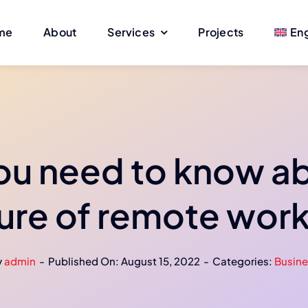
me
About
Services
Projects
Eng
ou need to know ab
ure of remote wor
y
admin
-
Published On: August 15, 2022
-
Categories:
Busine