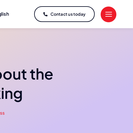
lish
Contact us today
out the
king
ss