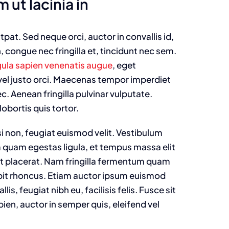
 ut lacinia in
tpat. Sed neque orci, auctor in convallis id,
 congue nec fringilla et, tincidunt nec sem.
gula sapien venenatis augue
, eget
 vel justo orci. Maecenas tempor imperdiet
c. Aenean fringilla pulvinar vulputate.
lobortis quis tortor.
 non, feugiat euismod velit. Vestibulum
m quam egestas ligula, et tempus massa elit
et placerat. Nam fringilla fermentum quam
ipit rhoncus. Etiam auctor ipsum euismod
is, feugiat nibh eu, facilisis felis. Fusce sit
en, auctor in semper quis, eleifend vel