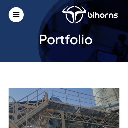
Ski
t
conten
Portfolio