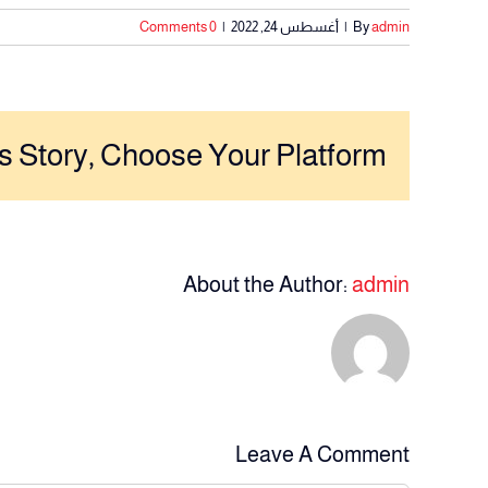
admin
By
|
أغسطس 24, 2022
|
0 Comments
s Story, Choose Your Platform!
About the Author:
admin
Leave A Comment