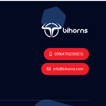
009647502009212
info@bihorns.com