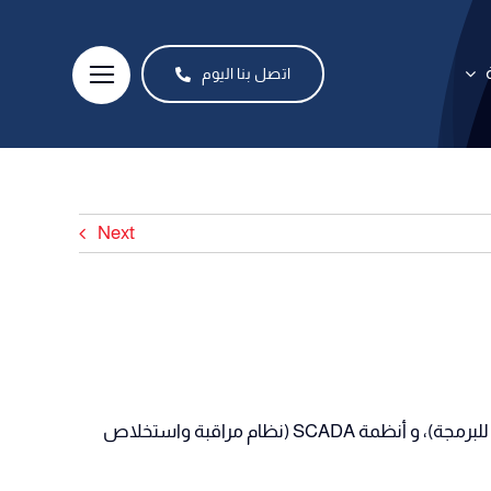
اتصل بنا اليوم
Next
تختص Bihorns في تقديم حلول شاملة في مجال الأتمتة الصناعية. تتمثل خبرتنا في برمجة PLC (وحدة التحكم المنطقية القابلة للبرمجة)، و أنظمة SCADA (نظام مراقبة واستخلاص