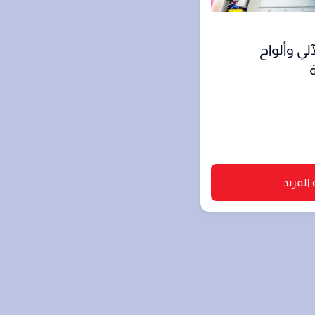
لي وألواح
ة
المزيد