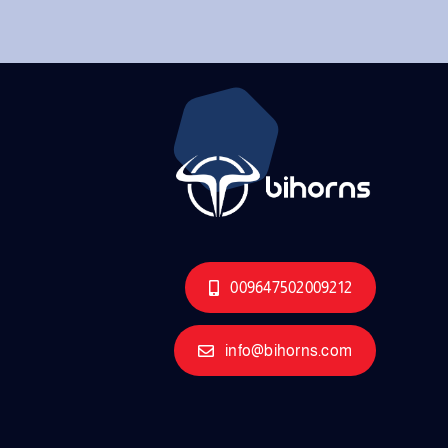
009647502009212
info@bihorns.com